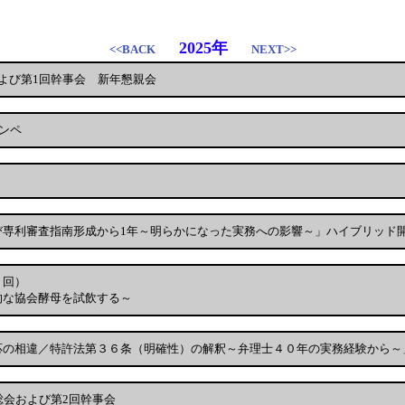
弁理士クラブ年間行事予定表
2025年
<<BACK
NEXT>>
よび第1回幹事会 新年懇親会
ンペ
び専利審査指南形成から1年～明らかになった実務への影響～」ハイブリッド
２回）
的な協会酵母を試飲する～
応の相違／特許法第３６条（明確性）の解釈～弁理士４０年の実務経験から～
総会および第2回幹事会