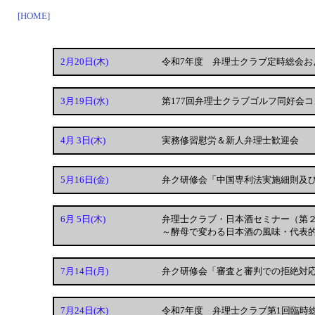
[HOME]
2月20日
(木)
令和7年度 弁理士クラブ定時総会お
3月19日
(水)
第177回弁理士クラブゴルフ同好会コ
4月 3日
(木)
実務修習慰労＆新人弁理士歓迎会
5月16日
(金)
弁ク研修会「中国専利法実施細則及
6月 5日
(木)
弁理士クラブ・日本酒セミナー（第
～酵母で変わる日本酒の風味・代表
7月14日
(月)
弁ク研修会「審査と審判での拒絶対
7月24日
(木)
令和7年度 弁理士クラブ第1回臨時