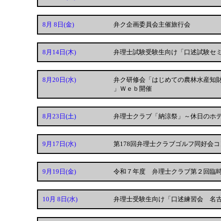
8月 8日
(金)
弁ク企画委員会主催旅行会
8月14日
(木)
弁理士試験受験生向け「口述試験セミ
8月20日
(水)
弁ク研修会「はじめての農林水産知
」Ｗｅｂ開催
8月23日
(土)
弁理士クラブ「納涼祭」～休日のホ
9月17日
(水)
第178回弁理士クラブゴルフ同好会コ
9月19日
(金)
令和７年度 弁理士クラブ第２回臨
10月 8日
(水)
弁理士受験生向け「口述練習会 名