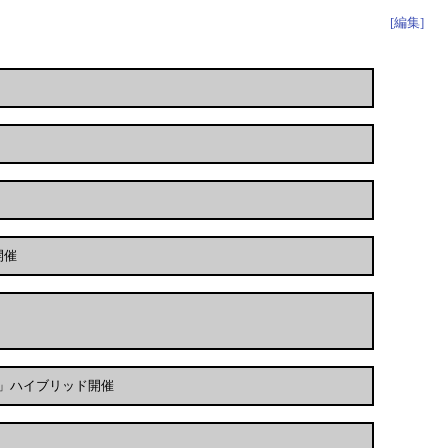
[編集]
開催
」ハイブリッド開催