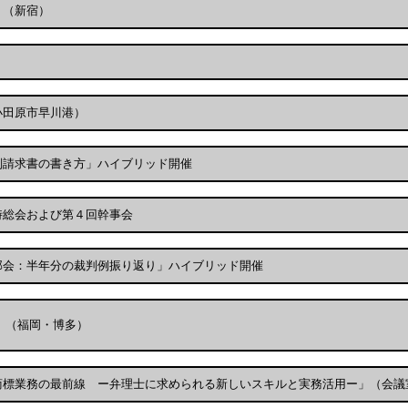
」（新宿）
小田原市早川港）
判請求書の書き方」ハイブリッド開催
時総会および第４回幹事会
部会：半年分の裁判例振り返り」ハイブリッド開催
 （福岡・博多）
商標業務の最前線 ー弁理士に求められる新しいスキルと実務活用ー」（会議