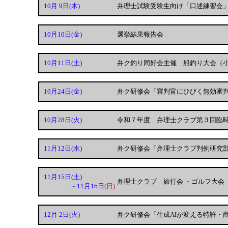
10月 9日
(木)
弁理士試験受験生向け「口述練習会
10月10日
(金)
選挙結果報告会
10月11日
(土)
弁ク釣り同好会主催 船釣り大会（
10月24日
(金)
弁ク研修会「審判官にひびく無効審
10月28日
(火)
令和７年度 弁理士クラブ第３回臨
11月12日
(水)
弁ク研修会「弁理士クラブ判例研究
11月15日
(土)
弁理士クラブ 旅行会 ・ゴルフ大会
～11月16日
(日)
12月 2日
(火)
弁ク研修会「生成AIが変える特許・