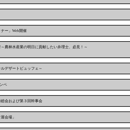
ナー」Web開催
財～農林水産業の明日に貢献したい弁理士、必見！～
テルデザートビュッフェ～
ンペ
時総会および第３回幹事会
古屋会場」